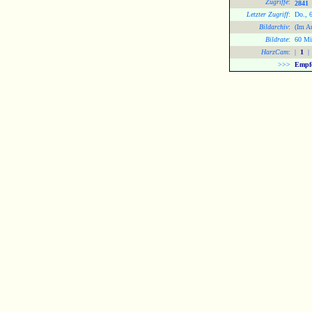
Zugriffe
:
2841
Letzter Zugriff
:
Do., 
Bildarchiv
:
(Im A
Bildrate
:
60 Mi
HarzCam
:
|
1
|
>>>
Empfe