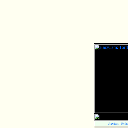
Standort
:
Torfh